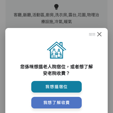
客廳,飯廳,活動區,廚房,洗衣房,露台,花園,物理治
療設施,冷氣,暖氣
關閉
電動床,氣墊床,升降機,防滑扶手,助行器/拐杖,輪
椅,院車
您係咪想搵老人院宿位，或者想了解
護理服務
安老院收費？
我想搵宿位
主管,助理員,護理員
我想了解收費
護理評估、執藥、核派藥、量度生命表徵、協助沐